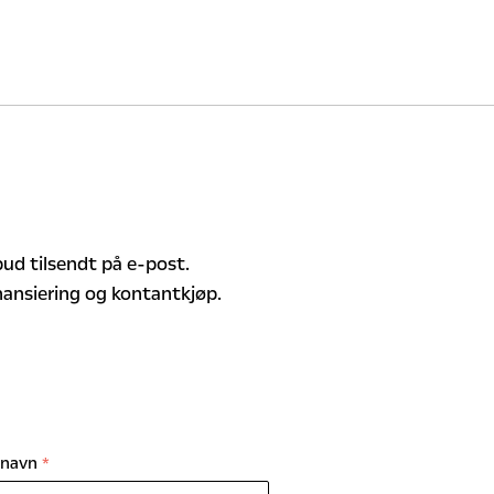
ilbud tilsendt på e-post.
inansiering og kontantkjøp.
rnavn
*